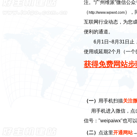
注。“广州维派”微信公
（
），
http://www.wpwxt.com
互联网行业动态，为您
便利的通道。
6月1日~8月31日止
使用或延期2个月（一个
获得免费网站步
（一）
用手机扫描
关注
用手机进入微信，点击右
信号："weipaiwx"
（二）
点这里
开通网站