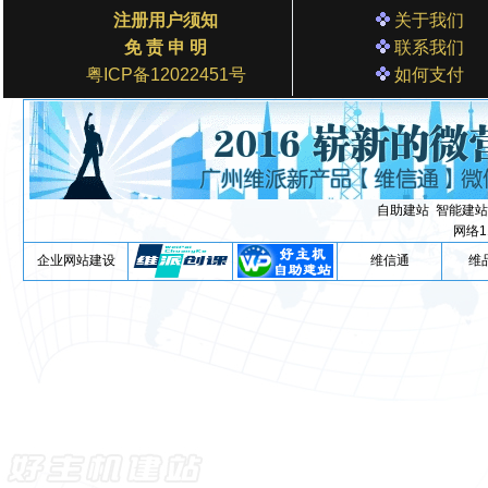
注册用户须知
关于我们
免 责 申 明
联系我们
粤ICP备12022451号
如何支付
自助建站
智能建站
网络1
企业网站建设
维信通
维