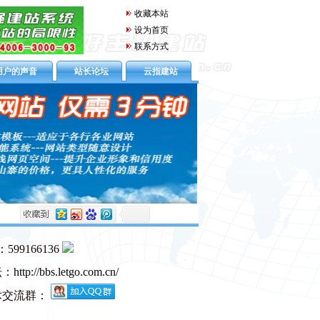
收藏本站
设为首页
联系方式
用户的声音
站长论坛
云指建站
99166136
坛：
http://bbs.letgo.com.cn/
术交流群：