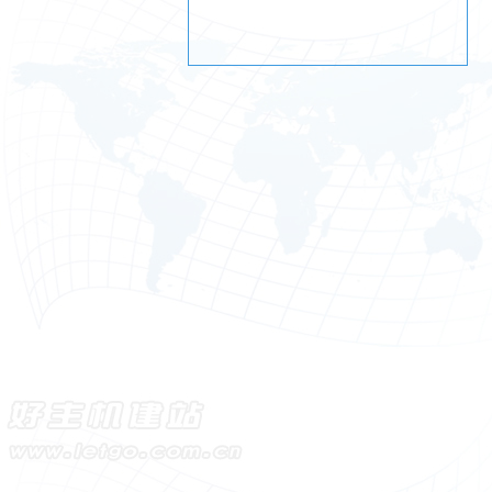
・
牛笛工业设计
・
中国国际标准舞体育舞蹈总会
・
网上购物114
・
诚达橡塑制品
・
东大人才
・
湖南贞观科技
・
清泉骏龙房产网
・
良缘婚庆礼仪公司
・
新华理财在线
・
常店镇振兴小学
・
马援艺术网
・
上海宜镁嘉镁业有限公司
・
朝阳跑腿联盟
・
雅安时空在线
・
海安音之舞舞蹈培训