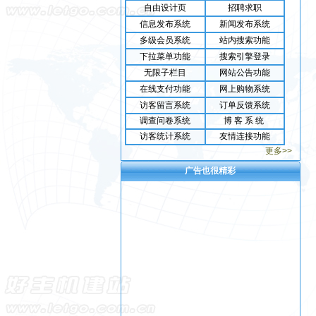
・
常店镇振兴小学
自由设计页
招聘求职
・
马援艺术网
信息发布系统
新闻发布系统
・
上海宜镁嘉镁业有限公司
多级会员系统
站内搜索功能
・
朝阳跑腿联盟
下拉菜单功能
搜索引擎登录
・
雅安时空在线
无限子栏目
网站公告功能
・
海安音之舞舞蹈培训
在线支付功能
网上购物系统
・
山海天餐饮
访客留言系统
订单反馈系统
・
衡南育儿网
调查问卷系统
博 客 系 统
・
北京书画网
访客统计系统
友情连接功能
・
衡南县机关实验幼儿园
更多>>
・
china38度联盟
・
成都市神韵艺术传播
广告也很精彩
・
唯骐房地产
・
风湿骨痛网
・
常店镇褚庄小学
・
田伯平艺术网
・
高州市青山卫生站
・
衡南缘晟房产网
・
河南省海尔森药业有限公司
・
雨林医药
・
衡南小天使艺术幼儿园