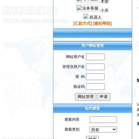
木荣
小关
机器人
[汇款方式]
[建站帮助]
用户网站管理
网站用户名
管理员用户名
密 码
验证码
站内搜索
搜索内容
・
山海天餐饮
搜索类别
・
衡南育儿网
・
北京书画网
L