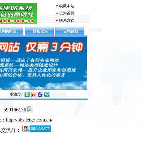
收藏本站
设为首页
联系方式
用户的声音
站长论坛
云指建站
99166136
坛：
http://bbs.letgo.com.cn/
术交流群：