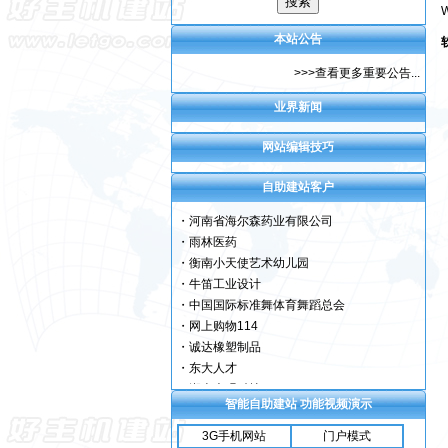
W
・
衡南县机关实验幼儿园
・
china38度联盟
本站公告
・
成都市神韵艺术传播
>>>查看更多重要公告...
・
唯骐房地产
・
风湿骨痛网
业界新闻
・
常店镇褚庄小学
・
田伯平艺术网
网站编辑技巧
・
高州市青山卫生站
・
衡南缘晟房产网
自助建站客户
・
河南省海尔森药业有限公司
・
雨林医药
・
衡南小天使艺术幼儿园
・
牛笛工业设计
・
中国国际标准舞体育舞蹈总会
・
网上购物114
・
诚达橡塑制品
・
东大人才
・
湖南贞观科技
・
清泉骏龙房产网
智能自助建站 功能视频演示
・
良缘婚庆礼仪公司
・
新华理财在线
3G手机网站
门户模式