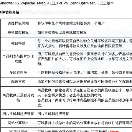
indows+IIS 5/Apache+Mysql 4以上+PHP5+Zend Optimizer3.3以上版本
软件功能介绍：
克隆样板网站
将软件中某个网站整站复制给另外一个用户
更换修改模板
如何更换模板以及在线修改模板
每一个栏目都可以设置自己的独立关键字设置和网页描述，
栏目特效
开方式属性，百叶窗等效果以及栏目的访问权限设置等。
用户可以根据自己的需要设置一页显示几行几列多少产品或
产品列表与图片水印
置产品图片的大小，可以在图片上设置水印，水印可以是文
功能
印。
多级管理员
可以将网站授权给多人管理，可做增加、修改、暂停或者删
配送方式
添加不同的快递公司以及根据省份设置不同快递公司的配送
商品收藏：购物会员可以先把自己喜欢的商品收藏起来，放
商品收藏以及积分功
夹，有空再来挑选，省去再去查找的时间。
能
会员积分：商家可以给每件商品根据不同的会员级别添加不
度。
图片注解和超级链接
图片注解和超级链接
网站分离导出
可以将好主机做出来的网站分离出来放在符合软件运行环境