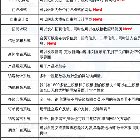
3G手机网站
可以做出无数个适合于手机访问的3G手机网站
New!
门户模式
可以做出无数个门户模式的网站
New!
自由设计页
可以脱离大模板自由的设计网页
New!
招聘求职
可以发布招聘信息，同时也可以在线接收应聘简历
New!
会员可以发布供求信息，招商信息，二手信息，同时进入会
信息发布系统
息。
New!
可以发表新闻. 更改新闻内容.排列显示顺序,打开关闭网友评
新闻发布系统
示界面
产品展示系统
用于产品添加等
访客统计系统
多种个性记数器,统计您的网站访问量。
我们有1800多套主模板和子模板,新的模板技术可以在主模板
功能模版系统
组合出无数类型的网站界面,非常个性化
多级会员系统
金、银、铜,普通等不同等级权限会员,不同的等级查看不同的
订单反馈系统
用于建立客户反馈、客户支持、投诉等表单.
访客留言系统
用于供网友留言,管理也可以回复留言,增加网站的互动性.
可以自定义投票调查标题和内容,单选复选均可.数量不限,同
调查问卷系统
页中.