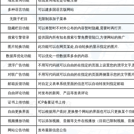
域名查询功能
在线查询域名是否被注册
多种语言功能
可以建多国语言版网站
无限子栏目
无限制添加子菜单
隐藏栏目功能
可以将暂时不对外公布的内容暂时隐藏,需要时再打开.
搜索引擎登录
提供国内所有知名搜索引擎免费登陆口,方便网站的推广
图片轮换功能
此功能可以在网页某处,自动轮换的显示指定的图片.
数据库优化功能
可以优化一些数据库多余的内容.
漂浮广告功能
不用写代码就可以自由的在指定的页面上设置您的漂浮文字,图片
对联广告功能
不用写代码就可以自由的在指定的页面两侧显示您的文字图片F
邮箱反馈功能
对自定义表单系统里面的信息可以自动转发到指定邮箱
自由评论功能
对发布的新闻、产品等发表评论
证书上传功能
ICP备案证书上传
自由更换界面
可以根据用户喜好,更换整个网站的界面也可以只更换某个功能
视频播放功能
可以添加视频、音频等文件在线播放（目前已限制视频、音
网站公告功能
发布最新信息公告