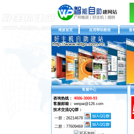
维派首页
应用帮助教程
套
客服中心
咨询热线：
4006-3000-93
客服邮箱：
weipai@126.com
技术交流QQ群：
一群：
26214678
二群：77609469