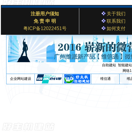
注册用户须知
关于我们
免 责 申 明
联系我们
粤ICP备12022451号
如何支付
自助建站
智能建站
网络1
企业网站建设
维信通
维