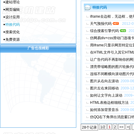
建站理论
特效代码
网页编辑
iframe去边框，无边框，
设计应用
天气预报代码
2012-0
特效代码
综合搜索引擎代码
20
搜索优化
仿网易div+css滑动门选项
免费资源
用iframe只显示网页特定位
广告也很精彩
在HTML文件引入其它HT
让广告代码不再影响你的网
漂亮带缩略图的图片轮换代
连续不间断横向滚动图片代
图片从右向左滚动
2009-06
图片左右来回移动
2009-12
如何让文字向上滚动
2009-
HTML表格边框细线方法
2
如何添加背景音乐
2009-06
仿QQ右下角弹出消息窗口
1/2
1
2
>>
>|
28个记录