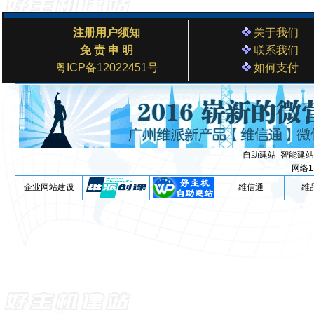
注册用户须知
关于我们
免 责 申 明
联系我们
粤ICP备12022451号
如何支付
自助建站
智能建站
网络1
企业网站建设
维信通
维