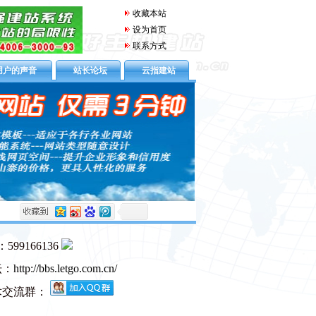
收藏本站
设为首页
联系方式
用户的声音
站长论坛
云指建站
99166136
坛：
http://bbs.letgo.com.cn/
术交流群：