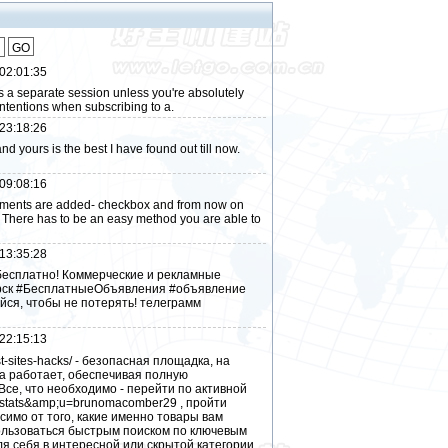
GO
02:01:35
a separate session unless you're absolutely
ntentions when subscribing to a.
23:18:26
nd yours is the best I havе found out till now.
09:08:16
omments are added- checkbox and from now on
 There has to be an easy method you are аblе to
13:35:28
бесплатно! Коммерческие и рекламные
ирск #БесплатныеОбъявления #объявление
ся, чтобы не потерять! телеграмм
22:15:13
est-sites-hacks/ - безопасная площадка, на
на работает, обеспечивая полную
Все, что необходимо - перейти по активной
a=stats&amp;u=brunomacomber29 , пройти
имо от того, какие именно товары вам
пользоваться быстрым поиском по ключевым
я себя в интересной или скрытой категории.