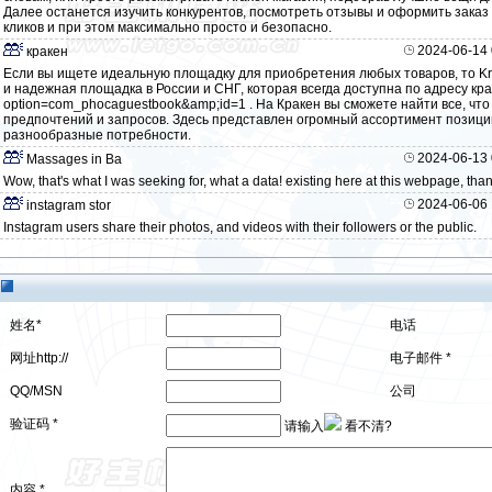
Далее останется изучить конкурентов, посмотреть отзывы и оформить заказ н
кликов и при этом максимально просто и безопасно.
2024-06-14 
кракен
Если вы ищете идеальную площадку для приобретения любых товаров, то Kr
и надежная площадка в России и СНГ, которая всегда доступна по адресу кракен
option=com_phocaguestbook&amp;id=1 . На Кракен вы сможете найти все, что
предпочтений и запросов. Здесь представлен огромный ассортимент позици
разнообразные потребности.
2024-06-13 
Massages in Ba
Wow, that's what I was seeking for, what a data! existing here at this webpage, tha
2024-06-06 
instagram stor
Instagram users share their photos, and videos with their followers or the public.
姓名*
电话
网址http://
电子邮件 *
QQ/MSN
公司
验证码 *
请输入
看不清?
内容 *