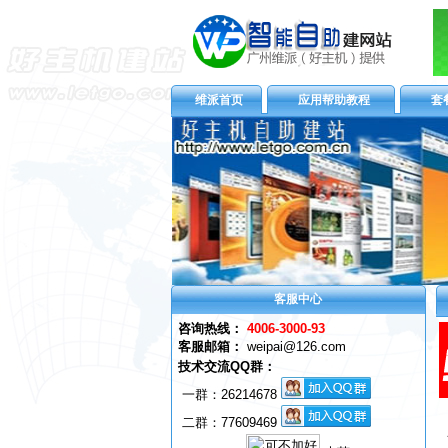
维派首页
应用帮助教程
套
客服中心
咨询热线：
4006-3000-93
客服邮箱：
weipai@126.com
技术交流QQ群：
一群：
26214678
二群：77609469