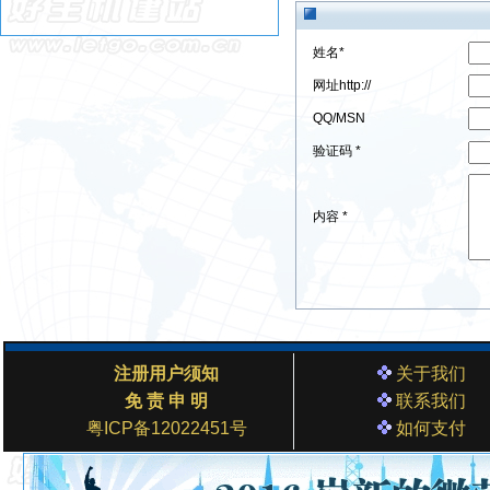
姓名*
网址http://
QQ/MSN
验证码 *
内容 *
注册用户须知
关于我们
免 责 申 明
联系我们
粤ICP备12022451号
如何支付