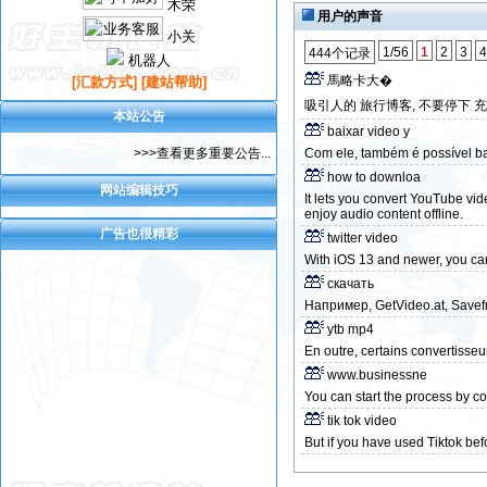
木荣
用户的声音
小关
1/56
1
2
3
4
444个记录
机器人
馬略卡大�
[汇款方式]
[建站帮助]
吸引人的 旅行博客, 不要停下 
本站公告
baixar video y
>>>查看更多重要公告...
Com ele, também é possível ba
how to downloa
网站编辑技巧
It lets you convert YouTube vid
enjoy audio content offline.
广告也很精彩
twitter video
With iOS 13 and newer, you can
скачать
Например, GetVideo.at, Savef
ytb mp4
En outre, certains convertisse
www.businessne
You can start the process by c
tik tok video
But if you have used Tiktok bef